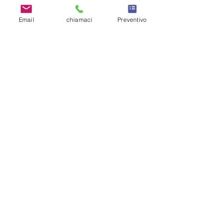
Email
chiamaci
Preventivo
Scopri gli altri prodotti della
collezione
Manutenzione Zero