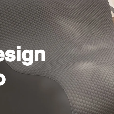
esign
o