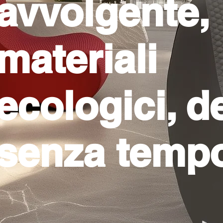
avvolgente,
materiali
ecologici, d
senza temp