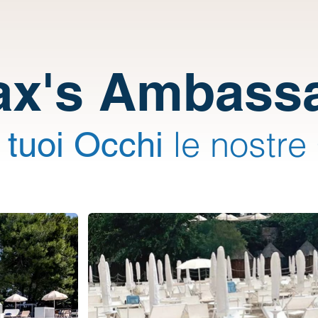
ax's Ambass
i
le nostre
tuoi Occhi