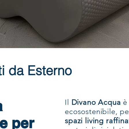
ti da Esterno
a
Il
Divano Acqua
è 
ecosostenibile, p
le per
spazi living raffina