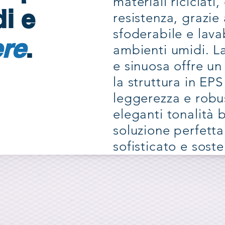
materiali riciclat
i e
resistenza, grazie
sfoderabile e lava
re
.
ambienti umidi. 
e sinuosa offre un
la struttura in EP
leggerezza e robus
eleganti tonalità b
soluzione perfetta
sofisticato e soste