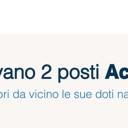
vano 2 posti
A
ri da vicino le sue doti n