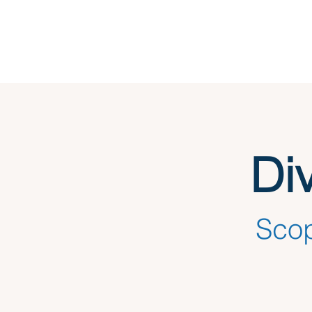
Di
Scop