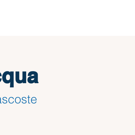
cqua
ascoste