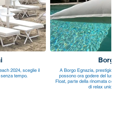
i
Borgo Egnat
each 2024, sceglie il
A Borgo Egnazia, prestigiosa dimora di 
e senza tempo.
possono ora godere del lusso esclusivo
Float, parte della rinomata collezione Ga
di relax unici nelle sue vi